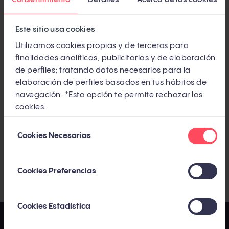
segmento mayor donde la media de edad es
inferior.
Este sitio usa cookies
Utilizamos cookies propias y de terceros para
¿Te gustaría saber cómo han conseguido llegar
finalidades analíticas, publicitarias y de elaboración
a 400.000 visitas al blog?
¡Rellena el formulario
de perfiles; tratando datos necesarios para la
para recibir en tu correo el caso de éxito!
elaboración de perfiles basados en tus hábitos de
navegación. *Esta opción te permite rechazar las
cookies.
Selección
Cookies Necesarias
de
Compártelo con tus contactos
consentimiento
Cookies Preferencias
Cookies Estadística