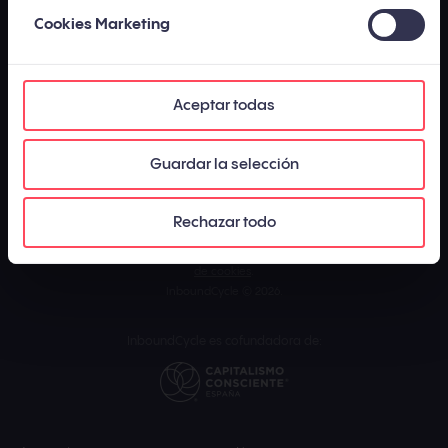
Cookies Marketing
Aceptar todas
Guardar la selección
Los contenidos publicados por InboundCycle - Agencia de Inbound
Marketing están
elaborados y supervisados por un equipo de expertos en
marketing y ventas
con el objetivo de proporcionar a los usuarios
Rechazar todo
información del sector veraz y actualizada. El uso de esta página web está
sujeto a nuestro
aviso legal
, nuestra
política de privacidad
y nuestra
política
de cookies
.
InboundCycle © 2026.
InboundCycle es cofundadora de: