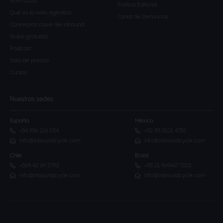
IA en 2026
Política Editorial
Qué es la web agéntica
Canal de Denuncias
Conceptos clave del inbound
Guías gratuitas
Podcast
Sala de prensa
Cursos
Nuestras sedes
España
México
+34 936 116 054
+52 55 5101 4752
info@inboundcycle.com
info@inboundcycle.com
Chile
Brasil
+569 42 69 2793
+55 21 969467 7223
info@inboundcycle.com
info@inboundcycle.com