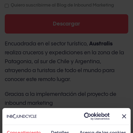
Quiero suscribirme al Blog de Inbound Marketing
Encuadrada en el sector turístico,
Australis
realiza cruceros y expediciones en la zona de la
Patagonia, al sur de Chile y Argentina,
atrayendo a turistas de todo el mundo para
conocer este remoto lugar.
Gracias a la implementación del proyecto de
inbound marketing
de la mano de InboundCycle, Australis
ha
logrado mayor visibilidad, más alcance y un
nuevo público
, puesto que, hoy día, llegan a un
Consentimiento
Detalles
Acerca de las cookies