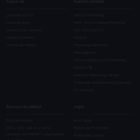
Acerca de
Nuestros servicios
¿Quiénes somos?
Inbound Marketing
Casos de éxito
ABM - Account Based Marketing
Contacta con nosotros
GEO (SEO para IA)
HubSpot Partners
Podcast
Ofertas de trabajo
Marketing Automation
Web agéntica
Forward Deployed AI Marketing
HubSpot
Auditoría Marketing y Ventas
Análisis de competencia y mercado
DIY Inbound
Recursos de utilidad
Legal
Blog de inbound
Aviso Legal
GEO y AEO: qué es y cómo
Política de Privacidad
aparecer en ChatGPT y buscadores
Política de Cookies