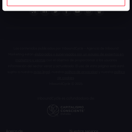
Los contenidos publicados por InboundCycle - Agencia de Inbound
Marketing están
elaborados y supervisados por un equipo de expertos en
marketing y ventas
con el objetivo de proporcionar a los usuarios
información del sector veraz y actualizada. El uso de esta página web está
sujeto a nuestro
aviso legal
, nuestra
política de privacidad
y nuestra
política
de cookies
.
InboundCycle © 2026.
InboundCycle es cofundadora de:
Acerca de
Nuestros servicios