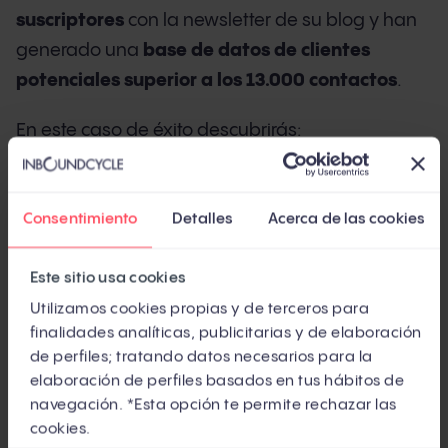
suscriptores
con la newsletter de su blog y han
generado una
base de datos de clientes
potenciales superior a los 13.000 contactos
.
En este caso de éxito descubrirás:
Cómo fue la primera toma de contacto de
Logicalis con el inbound marketing
y qué la
Consentimiento
Detalles
Acerca de las cookies
motivó.
Este sitio usa cookies
De qué manera se definió la
estrategia de
Utilizamos cookies propias y de terceros para
inbound marketing
de Logicalis y cuáles
finalidades analíticas, publicitarias y de elaboración
fueron sus 5 pilares clave.
de perfiles; tratando datos necesarios para la
elaboración de perfiles basados en tus hábitos de
En qué consistieron los
primeros pasos del
navegación. *Esta opción te permite rechazar las
proyecto de la mano de InboundCycle
.
cookies.