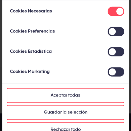
Qué
resultados
, en la red y fuera de ella, se
Selección
Cookies Necesarias
de
consiguieron en el primer año.
consentimiento
Cómo la aplicación de las técnicas de
Cookies Preferencias
inbound marketing apoyó el
proceso de
transformación digital de Logicalis.
Cookies Estadística
Cookies Marketing
Compártelo con tus contactos
Aceptar todas
Guardar la selección
Rechazar todo