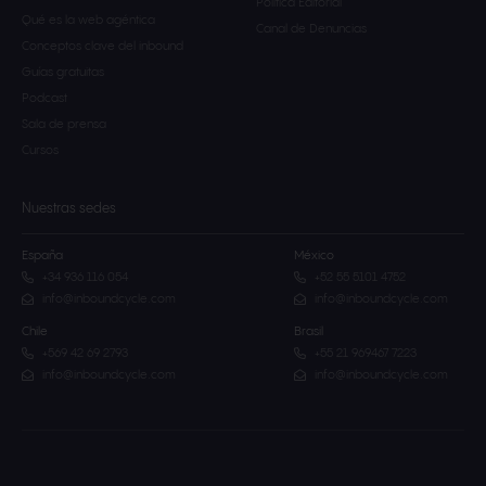
Política Editorial
Qué es la web agéntica
Canal de Denuncias
Conceptos clave del inbound
Guías gratuitas
Podcast
Sala de prensa
Cursos
Nuestras sedes
España
México
+34 936 116 054
+52 55 5101 4752
info@inboundcycle.com
info@inboundcycle.com
Chile
Brasil
+569 42 69 2793
+55 21 969467 7223
info@inboundcycle.com
info@inboundcycle.com