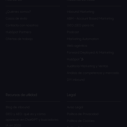
¿Quiénes somos?
Inbound Marketing
Casos de éxito
ABM - Account Based Marketing
Contacta con nosotros
GEO (SEO para IA)
HubSpot Partners
Podcast
Ofertas de trabajo
Marketing Automation
Web agéntica
Forward Deployed AI Marketing
HubSpot
Auditoría Marketing y Ventas
Análisis de competencia y mercado
DIY Inbound
Recursos de utilidad
Legal
Blog de inbound
Aviso Legal
GEO y AEO: qué es y cómo
Política de Privacidad
aparecer en ChatGPT y buscadores
Política de Cookies
IA en 2026