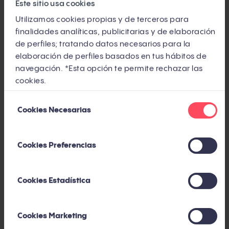
Este sitio usa cookies
Utilizamos cookies propias y de terceros para
finalidades analíticas, publicitarias y de elaboración
de perfiles; tratando datos necesarios para la
elaboración de perfiles basados en tus hábitos de
navegación. *Esta opción te permite rechazar las
cookies.
Selección
Cookies Necesarias
de
consentimiento
Los profesionales de
inbound marketing de éxito
Cookies Preferencias
no toman decisiones
basadas en los
Cookies Estadística
sentimientos. Sus decisiones
se basan en los
datos
.
Cookies Marketing