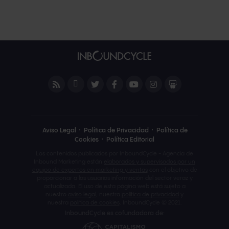
Aviso Legal
Política de Privacidad
Política de
Cookies
Política Editorial
Los contenidos publicados por InboundCycle - Agencia de
Inbound Marketing están
elaborados y supervisados por un
equipo de expertos en marketing y ventas
con el objetivo de
proporcionar a los usuarios información del sector veraz y
actualizada. El uso de esta página web está sujeto a
nuestro
aviso legal
, nuestra
política de privacidad
y
nuestra
política de cookies
. InboundCycle © 2021.
InboundCycle es cofundadora de: