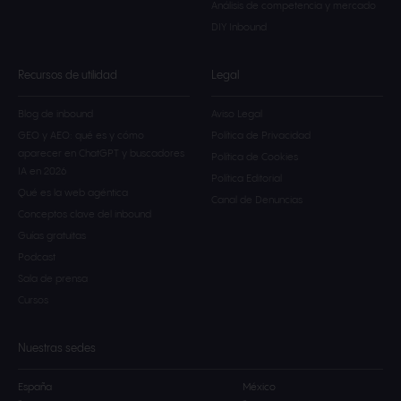
Análisis de competencia y mercado
DIY Inbound
Recursos de utilidad
Legal
Blog de inbound
Aviso Legal
GEO y AEO: qué es y cómo
Política de Privacidad
aparecer en ChatGPT y buscadores
Política de Cookies
IA en 2026
Política Editorial
Qué es la web agéntica
Canal de Denuncias
Conceptos clave del inbound
Guías gratuitas
Podcast
Sala de prensa
Cursos
Nuestras sedes
España
México