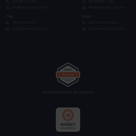
+34 936 116 054
+52 55 5101 4752
info@inboundcycle.com
info@inboundcycle.com
Chile
Brasil
+569 42 69 2793
+55 21 969467 7223
info@inboundcycle.com
info@inboundcycle.com
Diamond Partner de HubSpot