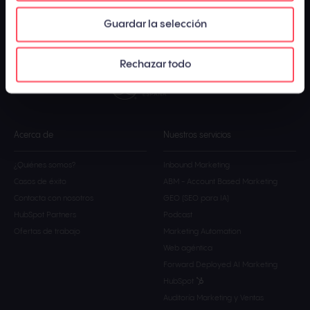
de cookies
.
Guardar la selección
InboundCycle © 2026.
InboundCycle es cofundadora de:
Rechazar todo
Acerca de
Nuestros servicios
¿Quiénes somos?
Inbound Marketing
Casos de éxito
ABM - Account Based Marketing
Contacta con nosotros
GEO (SEO para IA)
HubSpot Partners
Podcast
Ofertas de trabajo
Marketing Automation
Web agéntica
Forward Deployed AI Marketing
HubSpot
Auditoría Marketing y Ventas