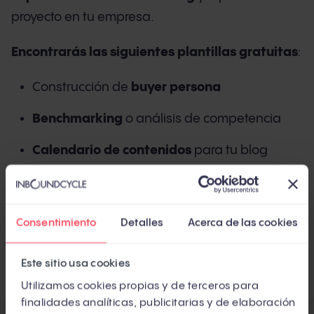
proyecto en tu empresa.
Encontrarás las siguientes plantillas gratuitas
:
Construcción de
buyer persona
Benchmarking
o análisis de competencia
Calendario de contenidos
para tu blog
Cuadro de mandos
o analítica mensual
Mapa de contenidos
para tu blog
Consentimiento
Detalles
Acerca de las cookies
Análisis de
rich snippets
Este sitio usa cookies
Utilizamos cookies propias y de terceros para
finalidades analíticas, publicitarias y de elaboración