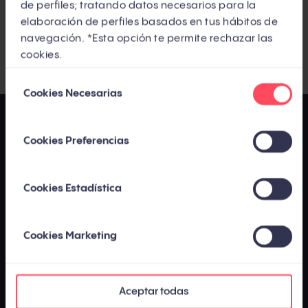
de perfiles; tratando datos necesarios para la
Compártelo con tus contactos
elaboración de perfiles basados en tus hábitos de
navegación. *Esta opción te permite rechazar las
cookies.
Selección
Cookies Necesarias
de
consentimiento
Cookies Preferencias
Cookies Estadística
Cookies Marketing
Los contenidos publicados por InboundCycle - Agencia de Inbound
Marketing están
elaborados y supervisados por un equipo de expertos en
marketing y ventas
con el objetivo de proporcionar a los usuarios
información del sector veraz y actualizada. El uso de esta página web está
Aceptar todas
sujeto a nuestro
aviso legal
, nuestra
política de privacidad
y nuestra
política