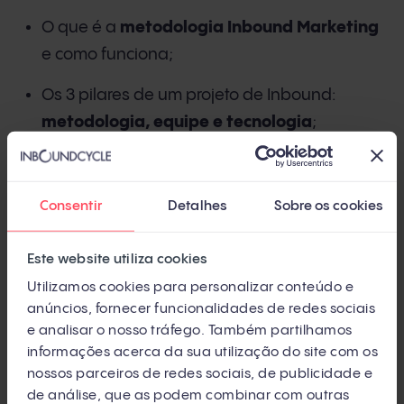
O que é a
metodologia Inbound Marketing
e como funciona;
Os 3 pilares de um projeto de Inbound:
metodologia, equipe e tecnologia
;
8 passos para
lançar sua campanha
de
Inbound Marketing;
Consentir
Detalhes
Sobre os cookies
Quais profissionais contratar para montar sua
equipe;
Este website utiliza cookies
Utilizamos cookies para personalizar conteúdo e
Ferramentas gratuitas e pagas para
anúncios, fornecer funcionalidades de redes sociais
trabalhar com Inbound.
e analisar o nosso tráfego. Também partilhamos
informações acerca da sua utilização do site com os
Não perca tempo! Preencha o formulário ao lado
nossos parceiros de redes sociais, de publicidade e
de análise, que as podem combinar com outras
e receba o PDF completo por e-mail.