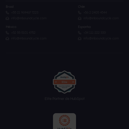
Brasil
Chile
+55 21 969467 7223
+56 2 2405 4544
info@inboundcycle.com
info@inboundcycle.com
México
Espanha
+52 55 5101 4752
+34 111 222 333
info@inboundcycle.com
info@inboundcycle.com
Elite Partner de HubSpot