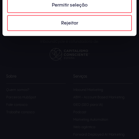
Marketing são
elaborados e supervisionados por uma equipe de
Permitir seleção
especialistas em marketing e vendas
com o objetivo de proporcionar aos
usuários informações verídicas e atualizadas do setor. O uso desta página
está sujeito aos nossos
termos de uso
, nossa
política de privacidade
e nossa
Rejeitar
política de cookies
. InboundCycle 2023.
InboundCycle é cofundadora de:
Sobre
Serviços
Quem somos?
Inbound Marketing
Parceiros HubSpot
ABM - Account Based Marketing
Fale conosco
GEO (SEO para IA)
Trabalhe conosco
Podcast
Marketing Automation
Web agêntica
Forward Deployed AI Marketing