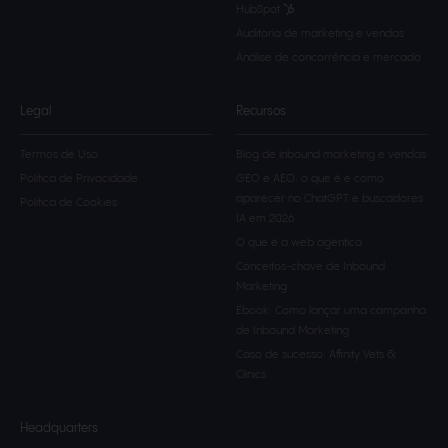
HubSpot
Auditoria de marketing e vendas
Análise de concorrência e mercado
Legal
Recursos
Termos de Uso
Blog de inbound marketing e vendas
Política de Privacidade
GEO e AEO: o que é e como
aparecer no ChatGPT e buscadores
Política de Cookies
IA em 2026
O que é a web agèntica
Conceitos-chave de Inbound
Marketing
Ebook: Como lançar uma campanha
de Inbound Marketing
Caso de sucesso: Affinity Vets &
Clinics
Headquarters