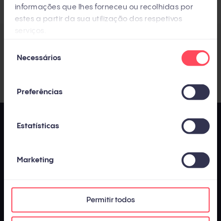
informações que lhes forneceu ou recolhidas por
estes a partir da sua utilização dos respetivos
serviços.
Seleção
Compartilhe com os seus contatos
Necessários
de
consentimento
Preferências
Estatísticas
Marketing
Permitir todos
Os conteúdos publicados pela InboundCycle - Agência de Inbound