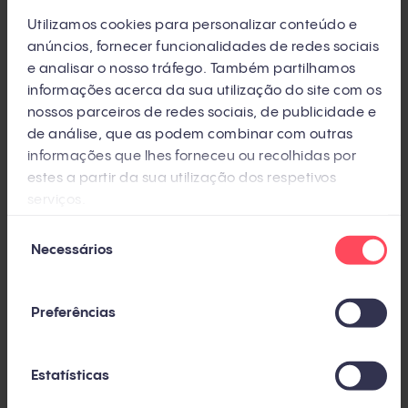
Utilizamos cookies para personalizar conteúdo e
Gestão eficiente de vendas:
Domine o
anúncios, fornecer funcionalidades de redes sociais
gerenciamento do departamento de vendas
e analisar o nosso tráfego. Também partilhamos
com as melhores práticas da HubSpot.
informações acerca da sua utilização do site com os
nossos parceiros de redes sociais, de publicidade e
de análise, que as podem combinar com outras
informações que lhes forneceu ou recolhidas por
Fidelização e excelência no atendimento
estes a partir da sua utilização dos respetivos
ao cliente:
Descubra como manter seus
serviços.
clientes satisfeitos e fornecer um serviço de
Seleção
alta qualidade.
Necessários
de
consentimento
Criação de websites com facilidade:
Explore
Preferências
como a HubSpot pode simplificar o processo
de criação de um site impressionante.
Estatísticas