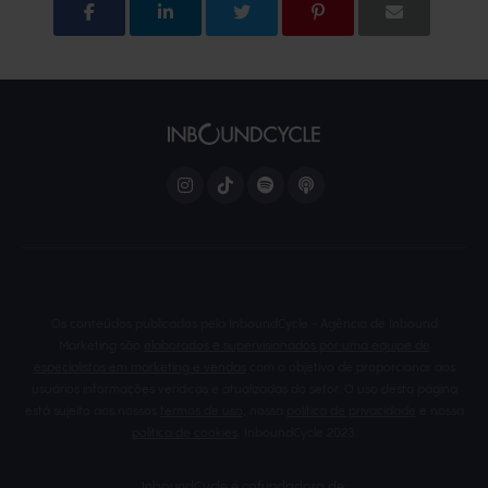
Os conteúdos publicados pela InboundCycle - Agência de Inbound
Marketing são
elaborados e supervisionados por uma equipe de
especialistas em marketing e vendas
com o objetivo de proporcionar aos
usuários informações verídicas e atualizadas do setor. O uso desta página
está sujeito aos nossos
termos de uso
, nossa
política de privacidade
e nossa
política de cookies
. InboundCycle 2023.
InboundCycle é cofundadora de: