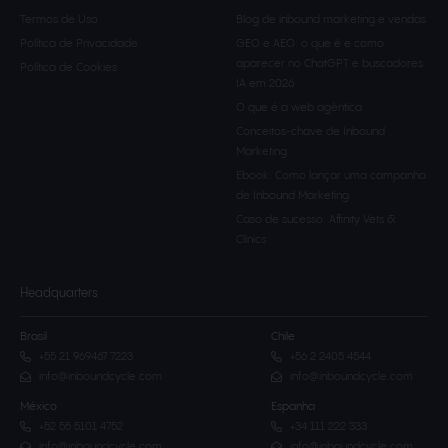
Termos de Uso
Blog de inbound marketing e vendas
Política de Privacidade
GEO e AEO: o que é e como
aparecer no ChatGPT e buscadores
Política de Cookies
IA em 2026
O que é a web agèntica
Conceitos-chave de Inbound
Marketing
Ebook: Como lançar uma campanha
de Inbound Marketing
Caso de sucesso: Affinity Vets &
Clinics
Headquarters
Brasil
Chile
+55 21 969467 7223
+56 2 2405 4544
info@inboundcycle.com
info@inboundcycle.com
México
Espanha
+52 55 5101 4752
+34 111 222 333
info@inboundcycle.com
info@inboundcycle.com